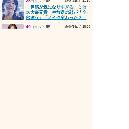
「鼻筋が気になりすぎる」ミセ
ス大森元貴 生放送の顔が「全
然違う」「メイク変わった？」
40
コメント
06/24(水) 18:18
てんちむが日本の子育て事情に
苦言 「母親の負担がデカすぎ
る上に母親に厳しい」
PR
44
コメント
コメント
07/07(火) 08:39
共働きの母親8割「生活に余裕が
ない」 「余裕がない」と感じ
る瞬間「ワンオペ育児・家事」
が最多
26
コメント
06/16(火) 21:42
「まるで集団催眠の場だった」
細木数子“先祖供養勉強会”の
実況中継 「100万円の“方位占
い”に行列が」
21
コメント
06/23(火) 22:42
“反日疑惑”コンビ芸人が真相激
白「8.6」由来明かし「なんで意
味わからんこと信じるんやろ」