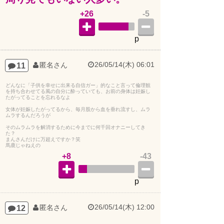
+26
-5
p
26/05/14(木) 06:01
11
匿名さん
どんなに「子供を幸せに出来る自信ガー」的なこと言って倫理観
を持ち合わせてる風の自分に酔っていても、お前の身体は妊娠し
たがってることを忘れるなよ
女体が妊娠したがってるから、毎月股から血を垂れ流すし、ムラ
ムラするんだろうが
そのムラムラを解消するために今までに何千回オナニーしてき
た？
まんさんだけに万超えですか？笑
馬鹿じゃねえの
+8
-43
p
26/05/14(木) 12:00
12
匿名さん
つくづく日本人と結婚しなくて良かった。俺は国際結婚で子供は