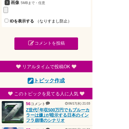
IDを表示する
（なりすまし防止）
コメントを投稿
リアルタイムで投稿OK
トピック作成
このトピックを見てる人に人気
56
コメント
06/17(水) 21:03
Z世代｢年収500万円でもブルーカ
ラーは嫌｣が暗示する日本のイン
フラ崩壊のシナリオ
25
コメント
06/22(月) 11:59