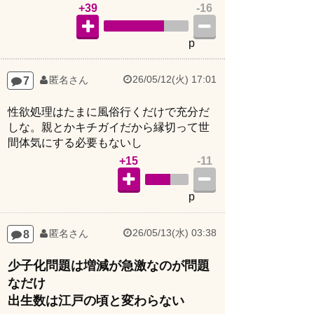
+39
-16
p
26/05/12(火) 17:01
7
匿名さん
性欲処理はたまに風俗行くだけで充分だ
しな。親とかキチガイだから縁切って世
間体気にする必要もないし
+15
-11
p
26/05/13(水) 03:38
8
匿名さん
少子化問題は増減が急激なのが問題
なだけ
出生数は江戸の頃と変わらない
+15
-10