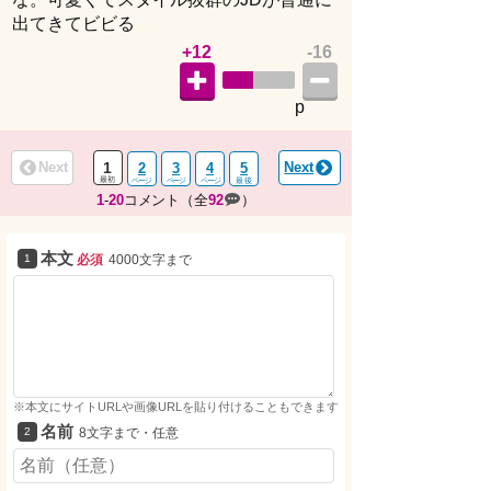
出てきてビビる
+12
-16
p
Next
1
Next
2
3
4
5
1
-
20
コメント（全
92
）
本文
必須
4000文字まで
※本文にサイトURLや画像URLを貼り付けることもできます
名前
8文字まで・任意
画像
5MBまで・任意