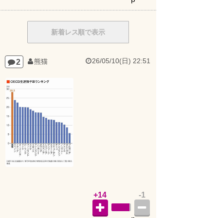
新着レス順で表示
26/05/10(日) 22:51
2
熊猫
+14
-1
p