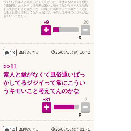
２重国籍。元々日本には未来は無いと思ってたから日本人と結婚
する気はさらさら無かった。結婚した当時はまだ日本がこんなに
なるとは誰も予想してなかったけど。子供には海外でのびのび生
きていって欲しい。
+9
-30
p
26/05/15(金) 18:42
13
匿名さん
>>11
素人と縁がなくて風俗通いばっ
かしてるジジイって常にこうい
うキモいこと考えてんのかな
+31
-7
p
26/05/15(金) 21:41
14
匿名さん