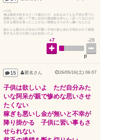
>>13
俺は風俗大好きセクハラ親父だが、おめえみてえな子供を育てた
経験がない癖に一丁前に自分の価値観を誇らしく語ってるだけの
大きな責任を負ったことがない無能なカスが大っ嫌いなんだよ
誰からも愛されず自分の可愛い子供の姿も見れず淘汰されて孤独
死する人生がお前にはお似合いだよ
+7
-28
p
26/05/16(土) 06:07
15
匿名さん
子供は欲しいよ ただ自分みた
いな阿呆が親で惨めな思いさせ
たくない
稼ぎも悪いし金が無いと不幸が
降り掛かる 子供に習い事もさ
せられない
貧乏の連鎖を断ち切りたい