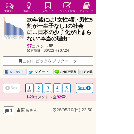
更新トピ
新着トピ
人気トピ
コメント投稿
マイページ
20年後には｢女性4割･男性5
割が一生子なし｣の社会
に…日本の少子化が止まら
ない"本当の理由"
97
コメント
06/22(月) 07:24
更新日：
このトピックをブックマーク
Next
1
Next
2
3
4
5
1
-
20
コメント（全
92
）
26/05/10(日) 22:50
1
匿名さん