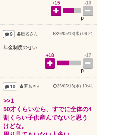
p
26/05/13(水) 08:21
9
匿名さん
年金制度のせい
+18
-17
p
26/05/13(水) 10:41
10
匿名さん
>>1
50才くらいなら、すでに全体の4
割くらい子供産んでないと思う
けどな。
周り見てもいない人多い。