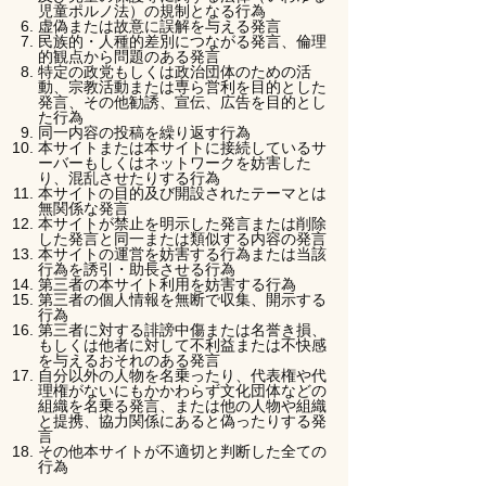
児童ポルノ法）の規制となる行為
虚偽または故意に誤解を与える発言
民族的・人種的差別につながる発言、倫理
的観点から問題のある発言
特定の政党もしくは政治団体のための活
動、宗教活動または専ら営利を目的とした
発言、その他勧誘、宣伝、広告を目的とし
た行為
同一内容の投稿を繰り返す行為
本サイトまたは本サイトに接続しているサ
ーバーもしくはネットワークを妨害した
り、混乱させたりする行為
本サイトの目的及び開設されたテーマとは
無関係な発言
本サイトが禁止を明示した発言または削除
した発言と同一または類似する内容の発言
本サイトの運営を妨害する行為または当該
行為を誘引・助長させる行為
第三者の本サイト利用を妨害する行為
第三者の個人情報を無断で収集、開示する
行為
第三者に対する誹謗中傷または名誉き損、
もしくは他者に対して不利益または不快感
を与えるおそれのある発言
自分以外の人物を名乗ったり、代表権や代
理権がないにもかかわらず文化団体などの
組織を名乗る発言、または他の人物や組織
と提携、協力関係にあると偽ったりする発
言
その他本サイトが不適切と判断した全ての
行為