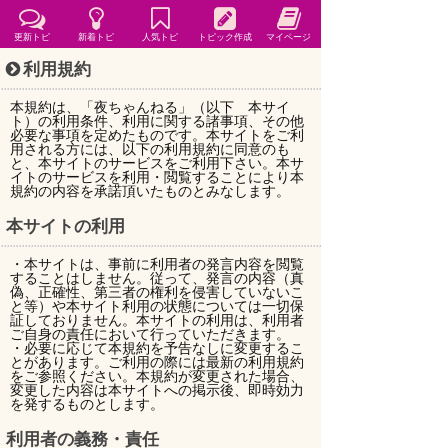
更新トピ
新着トピ
人気トピ
トピック作成
マイページ
利用規約
本規約は、「夜ちゃんねる」（以下 本サイ
ト）の利用条件、利用に関する諸事項、その他
必要な事項を定めたものです。本サイトをご利
用される方には、以下の利用規約に同意のも
と、本サイトのサービスをご利用下さい。本サ
イトのサービスを利用・閲覧することにより本
規約の内容を承諾頂いたものとみなします。
本サイトの利用
・本サイトは、事前に利用者の発言内容を閲覧
することはしません。従って、発言の内容（真
偽、正確性、第三者の権利を侵害していないこ
と等）や本サイト利用の状態については一切保
証しておりません。本サイトの利用は、利用者
ご自身の責任において行っていただきます。
・必要に応じて本規約を予告なしに変更するこ
とがあります。ご利用の際には最新の利用規約
をご参照ください。本規約が変更された場合、
変更した内容は本サイトへの掲示後、即時効力
を発するものとします。
利用者の義務・責任