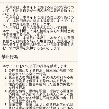
・利用者は、本サイトにおける自己の行為につ
いて、利用者自身が一切の法的な責任を負うも
のとします。
・利用者は、本サイトにおける自己の行為につ
いて、本利用規約に対する違反等によって生じ
る一切の責任を負う物とします。
・利用者は、自らの責任のみにおいて利用し、
本サイトを利用して得た情報を自らの判断と責
任で使用するものとします。
・利用者は、本規約に違反し、本サイトに費用
負担または損害を与えた場合には、当該違反等
から発生する損害の賠償および弁護士費用を含
む一切の費用を負担するものとします。
禁止行為
本サイトにおいて以下の行為を禁止します。
公序良俗に反する行為、日本国の法律で禁
止されている全ての行為
第三者の知的財産権、その他の権利を侵害
する行為又は侵害する恐れのある行為
性器の露出、性器を描写した画像の掲載等
を行う行為
残虐な情報、動物を殺傷・虐待する画像等
の投稿、その他社会通念上他人に著しく嫌
悪感を抱かせる情報を不特定多数の者に対
して送信する行為
児童買春、児童ポルノに係る行為等の処罰
及び児童の保護等に関する法律（いわゆる