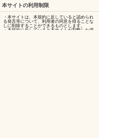
本サイトの利用制限
・本サイトは、本規約に反していると認められ
る発言等について、利用者の同意を得ることな
しに削除することができるものとします。
・本規約に反していると本サイトが判断した場
合には、当該利用者のアクセス禁止処置を行え
るものとします。
免責事項
・本サイトは、利用者同士の通信や活動には一
切関与しません。
・利用者同士のトラブルや、サイト内に掲載さ
れた広告の広告主、リンク先のサイトとの間で
問題が発生した場合も、当事者同士で解決する
ものとし、本サイトではその責任を一切負わな
いものとします。
・利用者が本サイトを利用するにあたり、本サ
イトの過失に基づく債務不履行または不法行為
に起因して利用者に損害が生じた場合であって
も、本サイトは損害を賠償する一切の責任を負
わないものとします。
・利用者による掲示板への発言内容などを削除
し、または保存しなかったことについて一切責
任を負わず、その理由説明義務を負わないもの
とします。
HOME