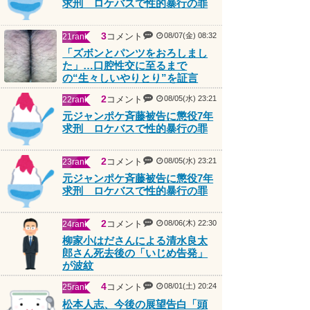
3
コメント
08/07(金) 08:32
21rank
「ズボンとパンツをおろしまし
た」…口腔性交に至るまで
の“生々しいやりとり”を証言
2
コメント
08/05(水) 23:21
22rank
元ジャンポケ斉藤被告に懲役7年
求刑 ロケバスで性的暴行の罪
2
コメント
08/05(水) 23:21
23rank
元ジャンポケ斉藤被告に懲役7年
求刑 ロケバスで性的暴行の罪
2
コメント
08/06(木) 22:30
24rank
柳家小はださんによる清水良太
郎さん死去後の「いじめ告発」
が波紋
4
コメント
08/01(土) 20:24
25rank
松本人志、今後の展望告白「頭