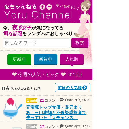
今、
夜系女子
が気になってる
旬な話題
をランダムにおしゃべり♪
検索
更新順
新着順
人気順
今週の人気トピック
8/7(金)
前日の人気順
夜ちゃんねるとは?
21
コメント
08/07(金) 05:20
1rank
元宝塚トップ女優・花乃まり
あ 三山凌輝と不倫疑惑報道で
失っていた「大チャンス」
17
コメント
08/06(木) 17:17
2rank