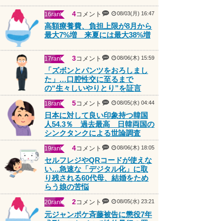
4
コメント
08/03(月) 16:47
16rank
高額療養費、負担上限が8月から
最大7%増 来夏には最大38%増
3
コメント
08/06(木) 15:59
17rank
「ズボンとパンツをおろしまし
た」…口腔性交に至るまで
の“生々しいやりとり”を証言
5
コメント
08/05(水) 04:44
18rank
日本に対して良い印象持つ韓国
人54.3％ 過去最高 日韓両国の
シンクタンクによる世論調査
4
コメント
08/06(木) 18:05
19rank
セルフレジやQRコードが使えな
い…急速な「デジタル化」に取
り残される60代母、結婚をため
らう娘の苦悩
PR
2
コメント
08/05(水) 23:21
20rank
元ジャンポケ斉藤被告に懲役7年
求刑 ロケバスで性的暴行の罪