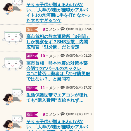
そりゃ子供が増えるわけがな
い…｢大卒の3割が無職かアルバ
イト｣の氷河期に手を打たなかっ
た大きすぎるツケ
8
コメント
08/07(金) 05:44
3rank
高市首相の熊本避難所「3分間」
しか視察せず？SNS拡散 内閣
広報官「51分間」だと否定
PR
10
コメント
08/06(木) 01:29
4rank
高市首相 熊本地震の対策本部
会議での“パールのネックレ
ス”に賛否…識者は「なぜ防災服
ではない？」と疑問符
11
コメント
08/06(木) 17:37
5rank
生活保護世帯でエアコンが壊れ
ても“購入費用”支給されず…
9
コメント
08/06(木) 13:10
6rank
そりゃ子供が増えるわけがな
い…｢大卒の3割が無職かアルバ