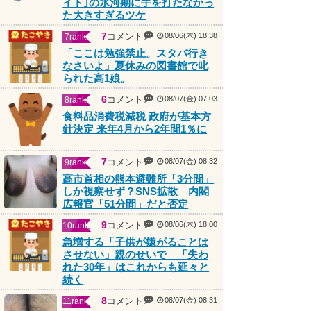
イト｣の氷河期に手を打たなかっ
た大きすぎるツケ
7
コメント
08/06(木) 18:38
7rank
「ここは勉強禁止。スタバ行き
なさいよ」夏休みの図書館で叱
られた高1娘。
6
コメント
08/07(金) 07:03
8rank
食料品消費税減税 政府が基本方
針決定 来年4月から2年間1％に
7
コメント
08/07(金) 08:32
9rank
高市首相の熊本避難所「3分間」
しか視察せず？SNS拡散 内閣
広報官「51分間」だと否定
PR
9
コメント
08/06(木) 18:00
10rank
急増する「子供が嫌がることは
させない」親のせいで 「失わ
れた30年」はこれからも延々と
続く
8
コメント
08/07(金) 08:31
11rank