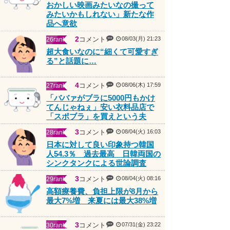
おかしい映画みたいなの撮って
みたいかもしれない」新たな作
品へ意欲
2
コメント
08/03(月) 21:23
26rank
超大食いなのに“細くて可愛すぎ
る”と話題に…
4
コメント
08/06(木) 17:59
27rank
「ババァがブラに5000円もかけ
てんじゃねぇ」安い衣料品店で
「スポブラ」を買えという夫
3
コメント
08/04(火) 16:03
28rank
日本に対して良い印象持つ韓国
人54.3％ 過去最高 日韓両国の
シンクタンクによる世論調査
3
コメント
08/04(火) 08:16
29rank
高額療養費、負担上限が8月から
最大7%増 来夏には最大38%増
PR
3
コメント
07/31(金) 23:22
30rank