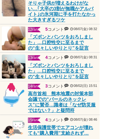
そりゃ子供が増えるわけがな
い…｢大卒の3割が無職かアルバ
イト｣の氷河期に手を打たなかっ
た大きすぎるツケ
5
コメント
08/07(金) 08:32
12rank
「ズボンとパンツをおろしまし
た」…口腔性交に至るまで
の“生々しいやりとり”を証言
4
コメント
08/07(金) 08:31
13rank
「ズボンとパンツをおろしまし
た」…口腔性交に至るまで
の“生々しいやりとり”を証言
3
コメント
08/02(日) 15:51
14rank
高市首相 熊本地震の対策本部
会議での“パールのネックレ
ス”に賛否…識者は「なぜ防災服
ではない？」と疑問符
4
コメント
08/07(金) 08:46
15rank
生活保護世帯でエアコンが壊れ
ても“購入費用”支給されず…