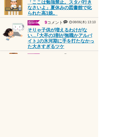
なさいよ」夏休みの図書館で叱
られた高1娘。
9
コメント
08/06(木) 13:10
6rank
そりゃ子供が増えるわけがな
い…｢大卒の3割が無職かアルバ
イト｣の氷河期に手を打たなかっ
た大きすぎるツケ
6
コメント
08/07(金) 07:03
7rank
食料品消費税減税 政府が基本方
針決定 来年4月から2年間1％に
7
コメント
08/07(金) 08:32
8rank
高市首相の熊本避難所「3分間」
しか視察せず？SNS拡散 内閣
広報官「51分間」だと否定
9
コメント
08/06(木) 18:00
9rank
急増する「子供が嫌がることは
させない」親のせいで 「失わ
れた30年」はこれからも延々と
続く