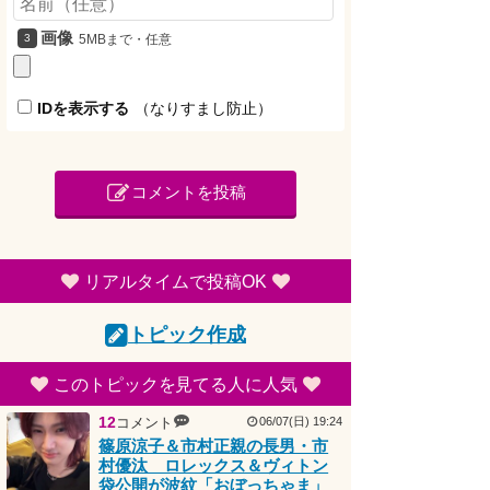
画像
5MBまで・任意
IDを表示する
（なりすまし防止）
コメントを投稿
リアルタイムで投稿OK
トピック作成
このトピックを見てる人に人気
12
コメント
06/07(日) 19:24
篠原涼子＆市村正親の長男・市
村優汰 ロレックス＆ヴィトン
袋公開が波紋「おぼっちゃま」