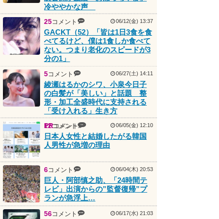
冷ややかな声
25
コメント
06/12(金) 13:37
GACKT（52）「皆は1日3食を食
べてるけど、僕は1食しか食べて
ない。つまり老化のスピードが3
分の1」
5
コメント
06/27(土) 14:11
綾瀬はるかのシワ、小泉今日子
の白髪が「美しい」と話題 整
形・加工全盛時代に支持される
「受け入れる」生き方
PR
12
コメント
コメント
06/05(金) 12:10
日本人女性と結婚したがる韓国
人男性が急増の理由
6
コメント
06/04(木) 20:53
巨人・阿部慎之助、「24時間テ
レビ」出演からの”監督復帰”プ
ランが急浮上…
56
コメント
06/17(水) 21:03