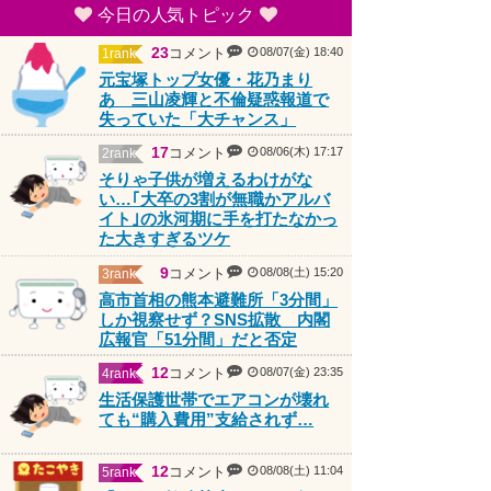
今日の人気トピック
23
コメント
08/07(金) 18:40
1rank
元宝塚トップ女優・花乃まり
あ 三山凌輝と不倫疑惑報道で
失っていた「大チャンス」
17
コメント
08/06(木) 17:17
2rank
そりゃ子供が増えるわけがな
い…｢大卒の3割が無職かアルバ
イト｣の氷河期に手を打たなかっ
た大きすぎるツケ
9
コメント
08/08(土) 15:20
3rank
高市首相の熊本避難所「3分間」
しか視察せず？SNS拡散 内閣
広報官「51分間」だと否定
PR
12
コメント
08/07(金) 23:35
4rank
生活保護世帯でエアコンが壊れ
ても“購入費用”支給されず…
12
コメント
08/08(土) 11:04
5rank
「ここは勉強禁止。スタバ行き