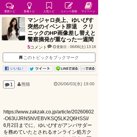
更新トピ
新着トピ
人気トピ
コメント投稿
マイページ
マンジャロ炎上、ゆいぴす
突然のイベント辞退 クリ
ニックのHP画像差し替えと
警察摘発が重なった一週間
5
コメント
06/06(土) 13:16
更新日：
このトピックをブックマーク
26/06/03(水) 19:00
1
熊猫
https://www.zakzak.co.jp/article/20260602
-O63UJRN5NVEBVKSQ5LK2Q6HSSI/
6月2日までに、ゆいぴすがアンバサダー
を務めていたとされるオンライン処方ク