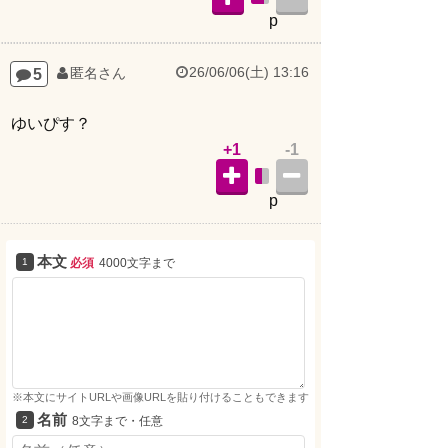
p
26/06/06(土) 13:16
5
匿名さん
ゆいぴす？
+1
-1
p
本文
必須
4000文字まで
※本文にサイトURLや画像URLを貼り付けることもできます
名前
8文字まで・任意