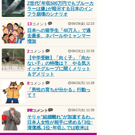
Z世代｢年収500万円でもブルーカ
ラーは嫌｣が暗示する日本のイン
フラ崩壊のシナリオ
13
コメント
06/19(金) 12:23
日本への留学生「40万人」で過
去最多、ネパールやミャンマー
増加
2
コメント
06/13(土) 22:33
【中学受験】「向く子」「向か
ない子」の特徴は？ やる気ス
イッチグループに聞くメリット
＆デメリット
8
コメント
06/15(月) 11:28
「男性の育ちが分かる」行動っ
て？
PR
10
コメント
コメント
06/17(水) 11:39
そりゃ"結婚離れ"が加速するわ…
日本人女性が相手に求める｢3位･
清潔感､1位･年収｣､では欧米は