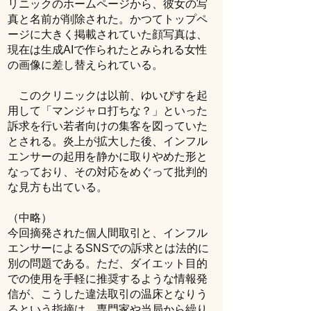
リニックのホームページから、彼女の写
真と名前が削除された。かつてトップペ
ージに大きく掲載されていた顔写真は、
現在は生成AIで作られたとみられる女性
の画像に差し替えられている。
このクリニックは以前、ゆいぴすを起
用して「マンジャロ打ちな？」といった
訴求を行い若者向けの集客を図っていた
とされる。炎上が拡大した後、インフル
エンサーの起用を静かに取りやめた形と
なっており、その対応をめぐって批判的
な見方も出ている。
（中略）
今回摘発された個人間取引と、インフル
エンサーによるSNSでの訴求とは法的に
別の問題である。ただ、ダイエット目的
での使用を手軽に推奨するような情報発
信が、こうした違法取引の温床となりう
るという指摘は、専門家や当局から繰り