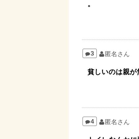
。
3
匿名さん
貧しいのは親が
4
匿名さん