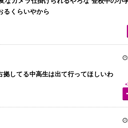
変なカメラ仕掛けられるやろな 登校中の小
おるくらいやから
占拠してる中高生は出て行ってほしいわ
+