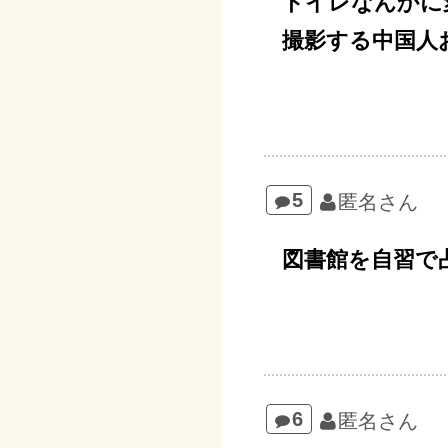
トイレなんかに
撮影する中国人
5
匿名さん
図書館を自習で
6
匿名さん