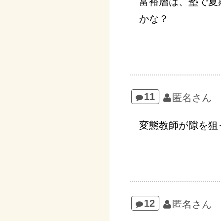
富裕層は、塾で夏
かな？
11
匿名さん
変態教師が隙を狙
12
匿名さん