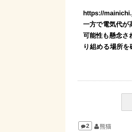
https://mainic
一方で電気代が
可能性も懸念さ
り組める場所を
2
熊猫