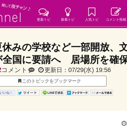
更新トピ
新着トピ
人気トピ
コメント投稿
夏休みの学校など一部開放、
が全国に要請へ 居場所を確
2
コメント
07/29(水) 19:56
更新日：
このトピックをブックマーク