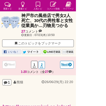
更新トピ
新着トピ
人気トピ
コメント投稿
マイページ
神戸市の風俗店で男女2人
死亡、30代の男性客と女性
従業員か…刃物見つかる
27
コメント
07/23(木) 10:50
更新日：
このトピックをブックマーク
Next
1
Next
2
1
-
20
コメント（全
27
）
26/06/29(月) 22:20
1
熊猫