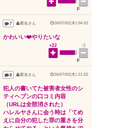
p
26/07/02(木) 04:02
7
匿名さん
かわいい❤️やりたいな
+22
-3
p
26/07/02(木) 21:52
8
匿名さん
犯人の書いてた被害者女性のシ
ティヘブンの口コミ内容
（URLは全部消された）
ハレルヤさんに会う時は「てめ
えに自分の犯した罪の重さを分
からせてやる」という気持ちで