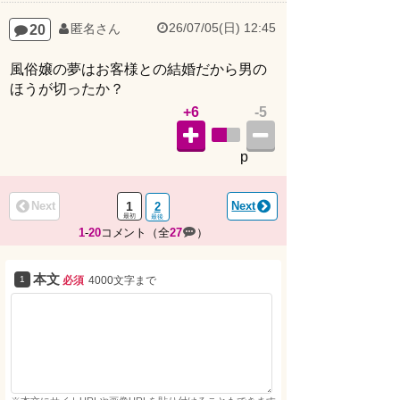
26/07/05(日) 12:45
20
匿名さん
風俗嬢の夢はお客様との結婚だから男の
ほうが切ったか？
+6
-5
p
Next
1
Next
2
1
-
20
コメント（全
27
）
本文
必須
4000文字まで
※本文にサイトURLや画像URLを貼り付けることもできます