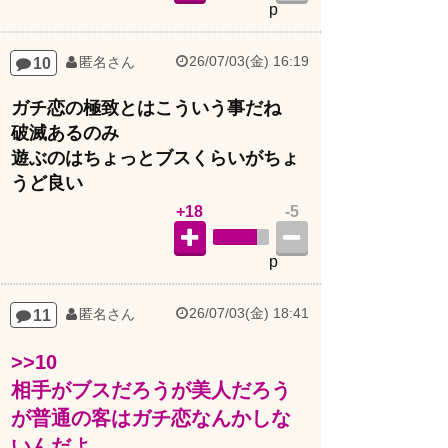
26/07/03(金) 16:19
10
匿名さん
ガチ恋の極致とはこういう事だね
破滅あるのみ
遊ぶのはちょっとブスくらいがちょ
うど良い
+18
-5
p
26/07/03(金) 18:41
11
匿名さん
>>10
相手がブスだろうが美人だろう
が普通の客はガチ恋なんかしな
いんだよ