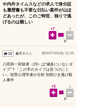
や内外タイムスなどの求人で身分証
も履歴書も不要な日払い案件が山ほ
どあったが、このご時世、独りで逃
げるのは難しい
+7
-1
p
26/07/03(金) 12:29
19
匿名さん
八田與一容疑者（29）は“滅多にいないタ
イプ”？「この手のタイプは見つけにく
い」犯罪心理学者が分析 別府ひき逃げ殺
人事件
+5
-1
p
26/07/04(土) 17:04
20
匿名さん