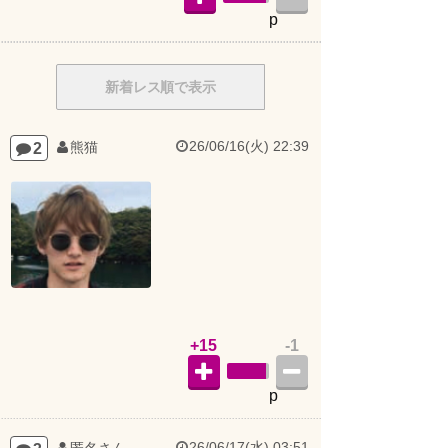
p
新着レス順で表示
26/06/16(火) 22:39
2
熊猫
+15
-1
p
26/06/17(水) 03:51
3
匿名さん