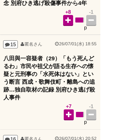
+8
-1
p
26/07/01(水) 18:55
15
匿名さん
八田與一容疑者（29）「もう死んど
るわ」市民や祖父が語る生存への懐
疑と元刑事の「水死体はない」とい
う断言 西成・歌舞伎町・離島への追
跡…独自取材の記録 別府ひき逃げ殺
人事件
+7
-1
p
26/07/01(水) 20:52
16
匿名さん