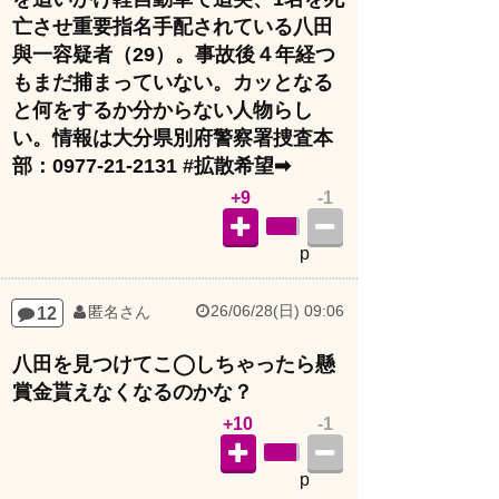
亡させ重要指名手配されている八田
與一容疑者（29）。事故後４年経つ
もまだ捕まっていない。カッとなる
と何をするか分からない人物らし
い。情報は大分県別府警察署捜査本
部：0977-21-2131 #拡散希望➡
+9
-1
p
26/06/28(日) 09:06
12
匿名さん
八田を見つけてこ◯しちゃったら懸
賞金貰えなくなるのかな？
+10
-1
p