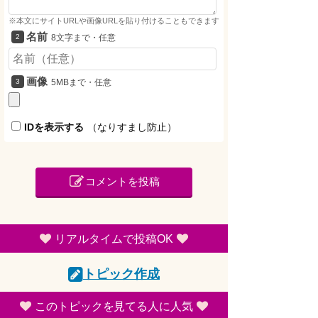
※本文にサイトURLや画像URLを貼り付けることもできます
名前
8文字まで・任意
画像
5MBまで・任意
IDを表示する
（なりすまし防止）
コメントを投稿
リアルタイムで投稿OK
トピック作成
このトピックを見てる人に人気
7
コメント
06/28(日) 10:55