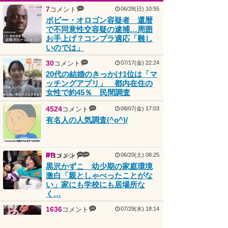
ボビー・オロゴン容疑者 還暦
で不同意性交容疑の逮捕…周囲
お手上げ？コンプラ適応「難し
いのでは」
30
コメント
07/17(金) 22:24
20代の結婚のきっかけ1位は「マ
ッチングアプリ」 都内在住の
女性で約45％ 民間調査
4524
コメント
08/07(金) 17:03
有名人の人気調査(^o^)/
PR
4
コメント
コメント
06/20(土) 08:25
黒沢かずこ 幼少期の家庭環境
激白「親としゃべったことがな
い」家にも学校にも居場所な
く…
1636
コメント
07/29(水) 18:14
風俗嬢の写メ- part 2-