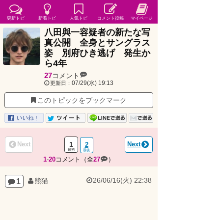
更新トピ
新着トピ
人気トピ
コメント投稿
マイページ
八田與一容疑者の新たな写
真公開 全身とサングラス
姿 別府ひき逃げ 発生か
ら4年
27
コメント
07/29(水) 19:13
更新日：
このトピックをブックマーク
Next
1
Next
2
1
-
20
コメント（全
27
）
26/06/16(火) 22:38
1
熊猫