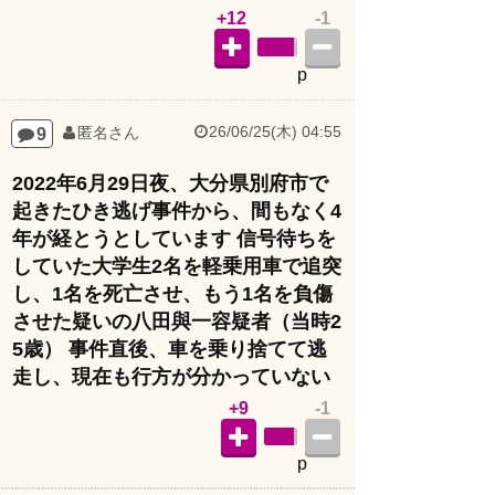
+12
-1
p
26/06/25(木) 04:55
9
匿名さん
2022年6月29日夜、大分県別府市で
起きたひき逃げ事件から、間もなく4
年が経とうとしています 信号待ちを
していた大学生2名を軽乗用車で追突
し、1名を死亡させ、もう1名を負傷
させた疑いの八田與一容疑者（当時2
5歳） 事件直後、車を乗り捨てて逃
走し、現在も行方が分かっていない
+9
-1
p