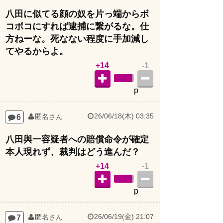
八田に似てる顔の奴を片っ端からボ
コボコにすれば逮捕に繋がるな。仕
方ねーな。死なない程度に手加減し
てやるからよ。
+14
-1
p
26/06/18(木) 03:35
6
匿名さん
八田與一容疑者への賠償命令が確定
本人現れず、裁判はどう進んだ？
+14
-1
p
26/06/19(金) 21:07
7
匿名さん