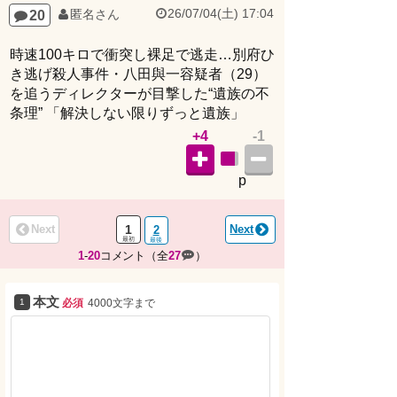
時速100キロで衝突し裸足で逃走…別府ひ
き逃げ殺人事件・八田與一容疑者（29）
を追うディレクターが目撃した“遺族の不
条理” 「解決しない限りずっと遺族」
+4
-1
p
Next
1
Next
2
1
-
20
コメント（全
27
）
本文
必須
4000文字まで