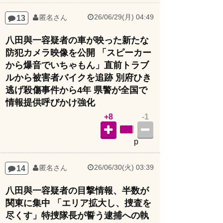
26/06/29(月) 04:49
13
匿名さん
八田與一容疑者の車が映った新たな
防犯カメラ映像を公開 「スピーカー
から爆音でいちゃもん」直前トラブ
ルから被害者バイクを追跡 別府ひき
逃げ殺傷事件から4年 県警が全国で
情報提供呼びかけ強化
+8
-1
p
26/06/30(火) 03:39
14
匿名さん
八田與一容疑者の目撃情報、半数が
関東に集中 「エリア拡大し、捜査を
尽くす」特捜隊長が誓う逮捕への執
念 別府ひき逃げ殺傷事件から4年