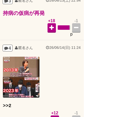
持病の仮病が再発
+18
-1
p
26/06/14(日) 11:24
4
匿名さん
>>2
+12
-1