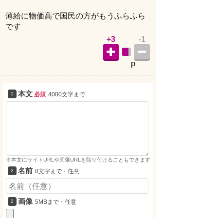
薄給に物価高で国民の方がもうふらふら
です
+3
-1
p
本文
必須
4000文字まで
※本文にサイトURLや画像URLを貼り付けることもできます
名前
8文字まで・任意
画像
5MBまで・任意