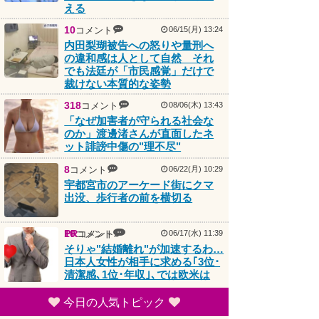
える
10
コメント
06/15(月) 13:24
内田梨瑚被告への怒りや量刑へ
の違和感は人として自然 それ
でも法廷が「市民感覚」だけで
裁けない本質的な姿勢
318
コメント
08/06(木) 13:43
「なぜ加害者が守られる社会な
のか」渡邊渚さんが直面したネ
ット誹謗中傷の"理不尽"
8
コメント
06/22(月) 10:29
宇都宮市のアーケード街にクマ
出没、歩行者の前を横切る
PR
10
コメント
コメント
06/17(水) 11:39
そりゃ"結婚離れ"が加速するわ…
日本人女性が相手に求める｢3位･
清潔感､1位･年収｣､では欧米は
今日の人気トピック
21
コメント
08/07(金) 05:20
1rank