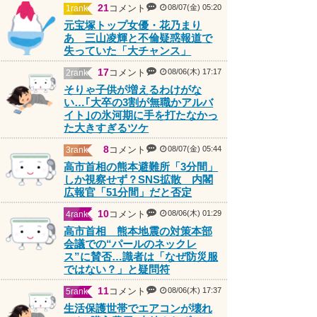
元宝塚トップ女優・花乃まり
あ 三山凌輝と不倫疑惑報道で
失っていた「大チャンス」
17
コメント
08/06(木) 17:17
2rank
そりゃ子供が増えるわけがな
い…｢大卒の3割が無職かアルバ
イト｣の氷河期に手を打たなかっ
た大きすぎるツケ
8
コメント
08/07(金) 05:44
3rank
高市首相の熊本避難所「3分間」
しか視察せず？SNS拡散 内閣
広報官「51分間」だと否定
PR
10
コメント
08/06(木) 01:29
4rank
高市首相 熊本地震の対策本部
会議での“パールのネックレ
ス”に賛否…識者は「なぜ防災服
ではない？」と疑問符
11
コメント
08/06(木) 17:37
5rank
生活保護世帯でエアコンが壊れ
ても“購入費用”支給されず…