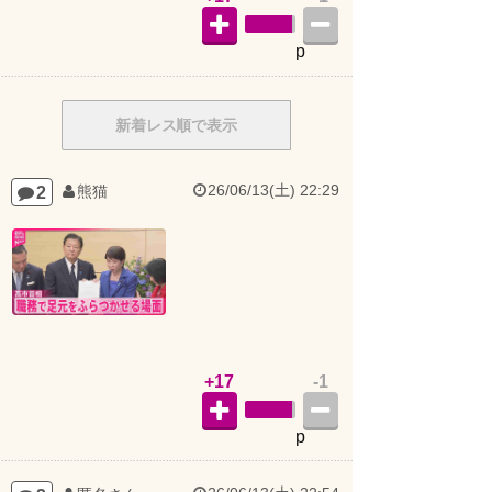
p
新着レス順で表示
26/06/13(土) 22:29
2
熊猫
+17
-1
p
26/06/13(土) 22:54
3
匿名さん