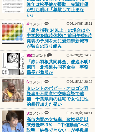
晩年は松平健が援助 先輩俳優
が打ち明け「尊敬して止まな
い」
4
コメント
06/14(日) 15:11
「暑さ指数 34以上」の場合は小
中学校を臨時休校に 前日午後5時
発表の予測を元に愛知県新城市
が独自の取り組み
PR
31
コメント
コメント
07/28(火) 14:38
「赤い羽根共同募金」使途不明1
億円 北海道共同募金会 事務
局長が着服か
6
コメント
07/15(水) 20:22
タレントのボビー・オロゴン容
疑者を不同意性交等容疑で逮
捕 千葉県内の住宅で女性に性
的暴行加えた疑い
3
コメント
06/19(金) 00:41
高市内閣の支持率、政権発足以
来最低65.3％ “中傷動画”への
説明「納得できない」が半数超