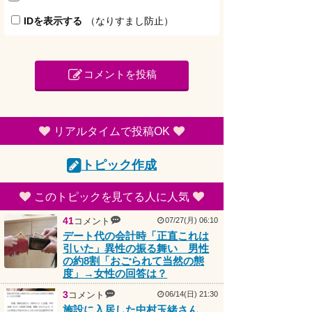
IDを表示する
（なりすまし防止）
コメントを投稿
リアルタイムで投稿OK
トピック作成
このトピックを見てる人に人気
41
コメント
07/27(月) 06:10
デート代の会計時「正直これは
引いた」異性の振る舞い 男性
の約8割「おごられて当然の態
度」→女性の回答は？
3
コメント
06/14(日) 21:30
施設に入居した中村玉緒さん、