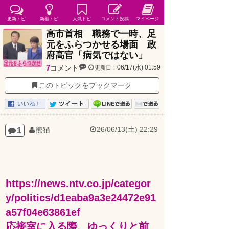
更新トピ
新着トピ
人気トピ
コメント投稿
マイページ
高市首相 職務で一時、足
元をふらつかせる場面 政
府高官「病気ではない」
7
コメント
06/17(水) 01:59
更新日：
このトピックをブックマーク
26/06/13(土) 22:29
1
熊猫
https://news.ntv.co.jp/categor
y/politics/d1eaba9a3e24472e91
a57f04e63861ef
応接室に入る際、ゆっくりと前