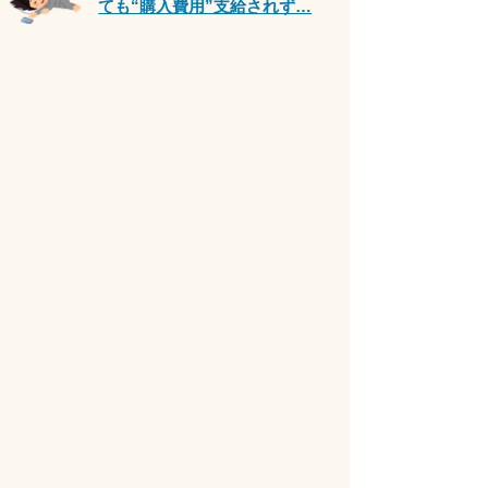
9
コメント
08/06(木) 13:10
6rank
そりゃ子供が増えるわけがな
い…｢大卒の3割が無職かアルバ
イト｣の氷河期に手を打たなかっ
た大きすぎるツケ
7
コメント
08/06(木) 18:38
7rank
「ここは勉強禁止。スタバ行き
なさいよ」夏休みの図書館で叱
られた高1娘。
6
コメント
08/07(金) 07:03
8rank
食料品消費税減税 政府が基本方
針決定 来年4月から2年間1％に
7
コメント
08/07(金) 08:32
9rank
高市首相の熊本避難所「3分間」
しか視察せず？SNS拡散 内閣
広報官「51分間」だと否定
PR
9
コメント
08/06(木) 18:00
10rank
急増する「子供が嫌がることは