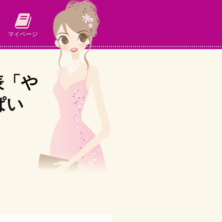
マイページ
表「や
ぱい