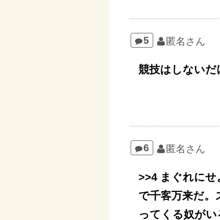
5
匿名さん
競技はしないだ
6
匿名さん
>>4 まぐれ
で千客万来だ。
ってくる奴がい