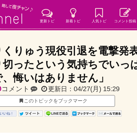
更新トピ
新着トピ
人気トピ
コメント投稿
りくりゅう現役引退を電撃発
り切ったという気持ちでいっ
で、悔いはありません」
0
コメント
04/27(月) 15:29
更新日：
このトピックをブックマーク