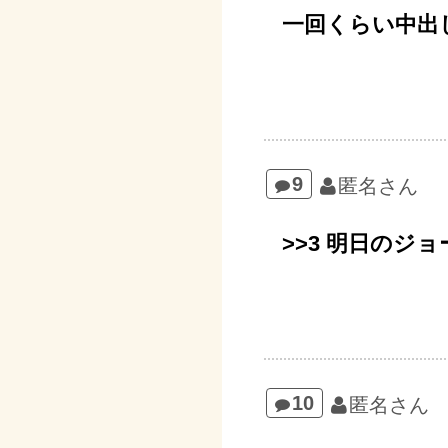
一回くらい中出
9
匿名さん
>>3 明日のジ
10
匿名さん