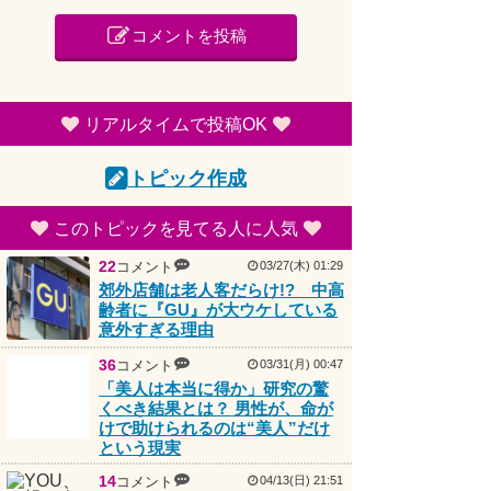
コメントを投稿
リアルタイムで投稿OK
トピック作成
このトピックを見てる人に人気
22
コメント
03/27(木) 01:29
郊外店舗は老人客だらけ!? 中高
齢者に『GU』が大ウケしている
意外すぎる理由
36
コメント
03/31(月) 00:47
「美人は本当に得か」研究の驚
くべき結果とは？ 男性が、命が
けで助けられるのは“美人”だけ
という現実
14
コメント
04/13(日) 21:51