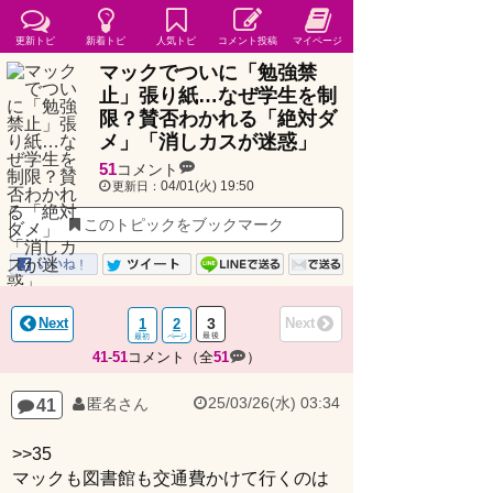
更新トピ
新着トピ
人気トピ
コメント投稿
マイページ
マックでついに「勉強禁
止」張り紙…なぜ学生を制
限？賛否わかれる「絶対ダ
メ」「消しカスが迷惑」
51
コメント
04/01(火) 19:50
更新日：
このトピックをブックマーク
Next
3
Next
1
2
41
-
51
コメント（全
51
）
25/03/26(水) 03:34
41
匿名さん
>>35
マックも図書館も交通費かけて行くのは