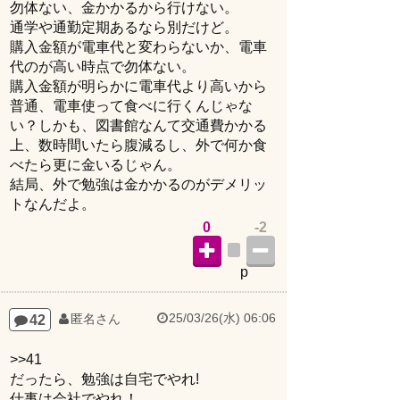
勿体ない、金かかるから行けない。
通学や通勤定期あるなら別だけど。
購入金額が電車代と変わらないか、電車
代のが高い時点で勿体ない。
購入金額が明らかに電車代より高いから
普通、電車使って食べに行くんじゃな
い？しかも、図書館なんて交通費かかる
上、数時間いたら腹減るし、外で何か食
べたら更に金いるじゃん。
結局、外で勉強は金かかるのがデメリッ
トなんだよ。
0
-2
p
25/03/26(水) 06:06
42
匿名さん
>>41
だったら、勉強は自宅でやれ!
仕事は会社でやれ！