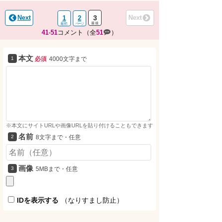
Next
3
Next
1
2
41
-
51
コメント（全
51
）
本文
必須
4000文字まで
※本文にサイトURLや画像URLを貼り付けることもできます
名前
8文字まで・任意
画像
5MBまで・任意
IDを表示する
（なりすまし防止）