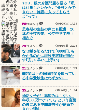
YOU、親の介護問題を語る「私
は仕事したいから。“介護とかで
きない、施設に入ってもらう
よ”って」
PR
28
コメント
コメント
03/29(土) 14:13
思春期の生徒の声にも配慮 水
泳の実技授業、公立中学で廃止
相次ぐ
29
コメント
03/30(日) 22:08
なぜ髪を切るだけで｢6000円｣も
かかるのか…現役美容師が明か
す｢安い､早い､上手い｣
21
コメント
04/14(月) 18:19
9時間以上の睡眠時間を取ってい
る中学受験生はわずか5%…
35
コメント
06/28(日) 18:14
婚活女子が「高望みはしない。
年収500万”で”いい」という言葉
の裏にある中間層男性が結婚で
きない理由