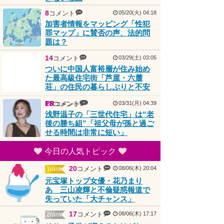
8
コメント
05/20(火) 04:18
加害者情報をマッピング「性犯
罪マップ」に賛否の声、法的問
題は？
14
コメント
03/29(土) 03:05
ついに中国人富裕層が住み始め
た最高級住宅街「芦屋・六麓
荘」の住民の暮らしぶりと不安
PR
13
コメント
コメント
03/31(月) 04:39
浅野温子の「三世代住宅」は“老
後の勝ち組”「祖父母が孫と過ご
せる時間は非常に短い」
今日の人気トピック
20
コメント
08/06(木) 20:04
1rank
元宝塚トップ女優・花乃まり
あ 三山凌輝と不倫疑惑報道で
失っていた「大チャンス」
17
コメント
08/06(木) 17:17
2rank
そりゃ子供が増えるわけがな