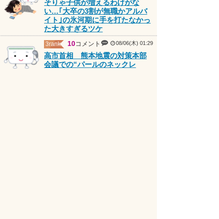
い…｢大卒の3割が無職かアルバ
イト｣の氷河期に手を打たなかっ
た大きすぎるツケ
10
コメント
08/06(木) 01:29
3rank
高市首相 熊本地震の対策本部
会議での“パールのネックレ
ス”に賛否…識者は「なぜ防災服
ではない？」と疑問符
PR
11
コメント
08/06(木) 17:37
4rank
生活保護世帯でエアコンが壊れ
ても“購入費用”支給されず…
9
コメント
08/06(木) 13:10
5rank
そりゃ子供が増えるわけがな
い…｢大卒の3割が無職かアルバ
イト｣の氷河期に手を打たなかっ
た大きすぎるツケ
7
コメント
08/06(木) 18:38
6rank
「ここは勉強禁止。スタバ行き
なさいよ」夏休みの図書館で叱
られた高1娘。