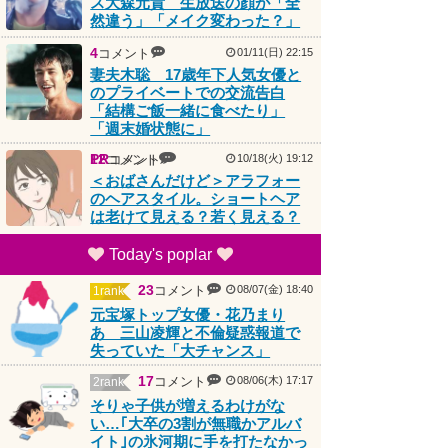
然違う」「メイク変わった？」
4
コメント
01/11(日) 22:15
妻夫木聡 17歳年下人気女優と
のプライベートでの交流告白
「結構ご飯一緒に食べたり」
「週末婚状態に」
PR
12
コメント
コメント
10/18(火) 19:12
＜おばさんだけど＞アラフォー
のヘアスタイル。ショートヘア
は老けて見える？若く見える？
Today's poplar
23
コメント
08/07(金) 18:40
1rank
元宝塚トップ女優・花乃まり
あ 三山凌輝と不倫疑惑報道で
失っていた「大チャンス」
17
コメント
08/06(木) 17:17
2rank
そりゃ子供が増えるわけがな
い…｢大卒の3割が無職かアルバ
イト｣の氷河期に手を打たなかっ