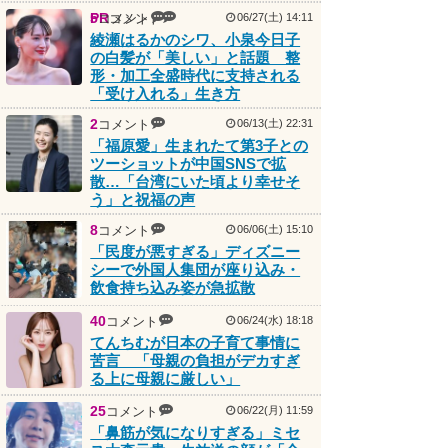
PR
5
コメント
コメント
06/27(土) 14:11
綾瀬はるかのシワ、小泉今日子
の白髪が「美しい」と話題 整
形・加工全盛時代に支持される
「受け入れる」生き方
2
コメント
06/13(土) 22:31
「福原愛」生まれたて第3子との
ツーショットが中国SNSで拡
散…「台湾にいた頃より幸せそ
う」と祝福の声
8
コメント
06/06(土) 15:10
「民度が悪すぎる」ディズニー
シーで外国人集団が座り込み・
飲食持ち込み姿が急拡散
40
コメント
06/24(水) 18:18
てんちむが日本の子育て事情に
苦言 「母親の負担がデカすぎ
る上に母親に厳しい」
25
コメント
06/22(月) 11:59
「鼻筋が気になりすぎる」ミセ
ス大森元貴 生放送の顔が「全