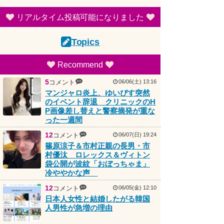
リアルタイム投稿可能になりました
Topics
Recommend
5
コメント
06/06(土) 13:16
マンジャロ炎上、ゆいぴす突然
のイベント辞退 クリニックのH
P画像差し替えと警察摘発が重な
った一週間
12
コメント
06/07(日) 19:24
篠原涼子＆市村正親の長男・市
村優汰 ロレックス＆ヴィトン
袋公開が波紋「おぼっちゃま」
冷ややかな声
12
コメント
06/05(金) 12:10
日本人女性と結婚したがる韓国
人男性が急増の理由