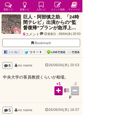
更新トピ
新着トピ
人気トピ
コメント投稿
マイページ
巨人・阿部慎之助、「24時
間テレビ」出演からの”監
督復帰”プランが急浮上…
6
コメント
06/04(木) 20:53
更新日：
Bookmark
26/06/04(木) 20:53
6
no name
中央大学の客員教授くらいが相場。
+1
-3
p
26/06/04(木) 16:07
5
no name