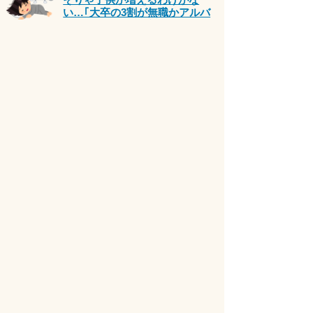
い…｢大卒の3割が無職かアルバ
イト｣の氷河期に手を打たなかっ
た大きすぎるツケ
6
コメント
08/07(金) 07:03
8rank
食料品消費税減税 政府が基本方
針決定 来年4月から2年間1％に
7
コメント
08/07(金) 08:32
9rank
高市首相の熊本避難所「3分間」
しか視察せず？SNS拡散 内閣
広報官「51分間」だと否定
PR
9
コメント
08/06(木) 18:00
10rank
急増する「子供が嫌がることは
させない」親のせいで 「失わ
れた30年」はこれからも延々と
続く
Latest
2
コメント
08/06(木) 22:36
チームみらい・安野貴博党首
「消費税減税には、一貫して反