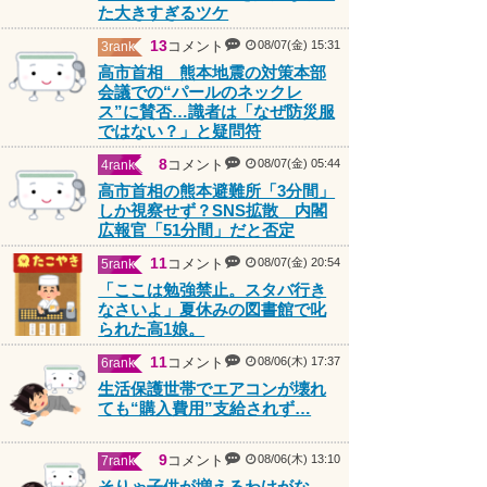
た大きすぎるツケ
13
コメント
08/07(金) 15:31
3rank
高市首相 熊本地震の対策本部
会議での“パールのネックレ
ス”に賛否…識者は「なぜ防災服
ではない？」と疑問符
PR
8
コメント
08/07(金) 05:44
4rank
高市首相の熊本避難所「3分間」
しか視察せず？SNS拡散 内閣
広報官「51分間」だと否定
11
コメント
08/07(金) 20:54
5rank
「ここは勉強禁止。スタバ行き
なさいよ」夏休みの図書館で叱
られた高1娘。
11
コメント
08/06(木) 17:37
6rank
生活保護世帯でエアコンが壊れ
ても“購入費用”支給されず…
9
コメント
08/06(木) 13:10
7rank
そりゃ子供が増えるわけがな