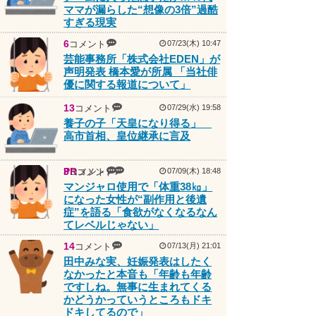
ママが漏らした“想像の3倍”過酷
すぎる現実
6
コメント
07/23(木) 10:47
芸能事務所「株式会社EDEN」が
声明発表 橋本愛が所属 「当社俳
優に関する報道について」
13
コメント
07/29(水) 19:58
養子の子「天皇になり得る」
高市首相、皇位継承に言及
PR
3
コメント
コメント
07/09(木) 18:48
マンジャロ使用で「体重38㎏」
になった女性が“副作用と後遺
症”を語る「食欲がなくなるなん
てレベルじゃない」
14
コメント
07/13(月) 21:01
田中みな実、妊娠発表はしたく
なかったと本音も「年齢も年齢
ですしね。無事に生まれてくる
かどうかっていうところもドキ
ドキしてるので」