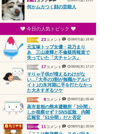
何かムカつく顔の芸能人
今日の人気トピック
23
コメント
08/07(金) 18:40
1rank
元宝塚トップ女優・花乃まり
あ 三山凌輝と不倫疑惑報道で
失っていた「大チャンス」
17
コメント
08/06(木) 17:17
2rank
そりゃ子供が増えるわけがな
い…｢大卒の3割が無職かアルバ
イト｣の氷河期に手を打たなかっ
た大きすぎるツケ
8
コメント
08/07(金) 05:44
3rank
高市首相の熊本避難所「3分間」
しか視察せず？SNS拡散 内閣
広報官「51分間」だと否定
PR
11
コメント
08/07(金) 20:54
4rank
「ここは勉強禁止。スタバ行き