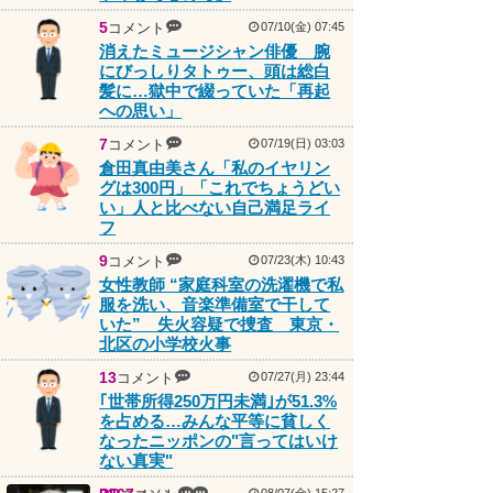
5
コメント
07/10(金) 07:45
消えたミュージシャン俳優 腕
にびっしりタトゥー、頭は総白
髪に…獄中で綴っていた「再起
への思い」
7
コメント
07/19(日) 03:03
倉田真由美さん「私のイヤリン
グは300円」「これでちょうどい
い」人と比べない自己満足ライ
フ
9
コメント
07/23(木) 10:43
女性教師 “家庭科室の洗濯機で私
服を洗い、音楽準備室で干して
いた” 失火容疑で捜査 東京・
北区の小学校火事
13
コメント
07/27(月) 23:44
｢世帯所得250万円未満｣が51.3%
を占める…みんな平等に貧しく
なったニッポンの"言ってはいけ
ない真実"
PR
2367
コメント
コメント
08/07(金) 15:27