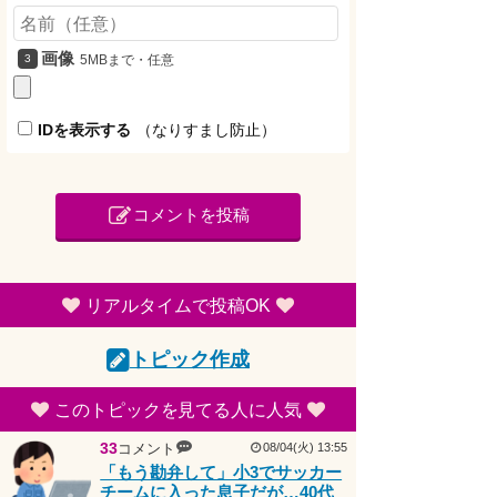
画像
5MBまで・任意
IDを表示する
（なりすまし防止）
コメントを投稿
リアルタイムで投稿OK
トピック作成
このトピックを見てる人に人気
33
コメント
08/04(火) 13:55
「もう勘弁して」小3でサッカー
チームに入った息子だが…40代