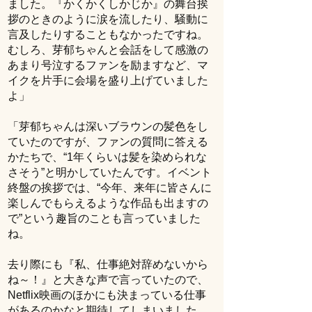
ました。『かくかくしかじか』の舞台挨
拶のときのように涙を流したり、騒動に
言及したりすることもなかったですね。
むしろ、芽郁ちゃんと会話をして感激の
あまり号泣するファンを励ますなど、マ
イクを片手に会場を盛り上げていました
よ」
「芽郁ちゃんは深いブラウンの髪色をし
ていたのですが、ファンの質問に答える
かたちで、“1年くらいは髪を染められな
さそう”と明かしていたんです。イベント
終盤の挨拶では、“今年、来年に皆さんに
楽しんでもらえるような作品も出ますの
で”という趣旨のことも言っていました
ね。
去り際にも『私、仕事絶対辞めないから
ね～！』と大きな声で言っていたので、
Netflix映画のほかにも決まっている仕事
があるのかなと期待してしまいました。