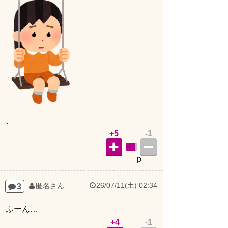
、
+5
-1
p
26/07/11(土) 02:34
3
匿名さん
ふーん…
+4
-1