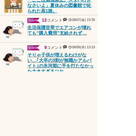
なさいよ」夏休みの図書館で叱
られた高1娘。
12
コメント
08/07(金) 23:35
5rank
生活保護世帯でエアコンが壊れ
ても“購入費用”支給されず…
9
コメント
08/06(木) 13:10
6rank
そりゃ子供が増えるわけがな
い…｢大卒の3割が無職かアルバ
イト｣の氷河期に手を打たなかっ
た大きすぎるツケ
6
コメント
08/07(金) 07:03
7rank
食料品消費税減税 政府が基本方
針決定 来年4月から2年間1％に
7
コメント
08/07(金) 08:32
8rank
高市首相の熊本避難所「3分間」
しか視察せず？SNS拡散 内閣
広報官「51分間」だと否定
9
コメント
08/06(木) 18:00
9rank