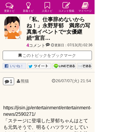
更新トピ
新着トピ
人気トピ
コメント投稿
マイページ
「私、仕事辞めないから
ね！」永野芽郁 満席の写
真集イベントで“女優継
続”宣言…
4
コメント
07/13(月) 02:36
更新日：
このトピックをブックマーク
26/07/07(火) 21:54
1
熊猫
https://jisin.jp/entertainment/entertainment-
news/2590271/
「ステージに登場した芽郁ちゃんはとて
も元気そうで、明るくハツラツとしてい