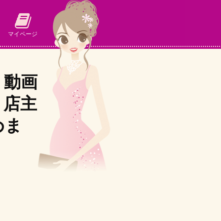
マイページ
」動画
、店主
めま