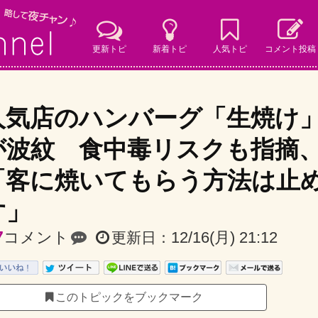
更新トピ
新着トピ
人気トピ
コメント投稿
人気店のハンバーグ「生焼け
が波紋 食中毒リスクも指摘
「客に焼いてもらう方法は止
す」
7
コメント
12/16(月) 21:12
更新日：
このトピックをブックマーク