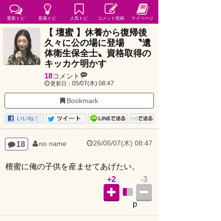
更新トピ
新着トピ
人気トピ
コメント投稿
マイページ
【 壇蜜 】休養から復帰後
久々に公の場に登場 〝遺
体衛生保全士〟資格取得の
キッカケ明かす
18
コメント
05/07(木) 08:47
更新日：
Bookmark
26/05/07(木) 08:47
18
no name
檀蜜に俺の子供を産ませてあげたい。
+2
-3
p