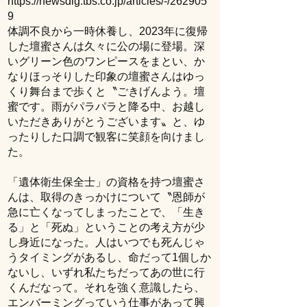
9
体調不良から一時休養し、2023年に復帰
した壇蜜さんは久々に公の場に登場。深
いグリーン色のワンピースをまとい、か
なりほっそりした印象の壇蜜さんはゆっ
くり舞台まで歩くと〝ごきげんよう。壇
蜜です。雨がパラパラと降る中、お越し
いただきありがとうございます〟と、ゆ
ったりした口調で観客に笑顔を向けまし
た。
「遺体衛生保全士」の資格を持つ壇蜜さ
んは、取得のきっかけについて〝恩師が
急に亡くなってしまったことで、「生き
る」と「死ぬ」ということの考え方が少
し身近になった。人はいつでも死んじゃ
うタイミングがあるし、命だって1個しか
ないし、いずれ私たちだってあの世に行
くんだなって。それを強く意識したら、
エンバーミングっていう仕事があって興