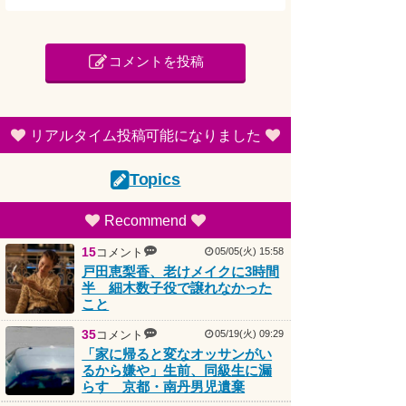
コメントを投稿
リアルタイム投稿可能になりました
Topics
Recommend
15
コメント
05/05(火) 15:58
戸田恵梨香、老けメイクに3時間
半 細木数子役で譲れなかった
こと
35
コメント
05/19(火) 09:29
「家に帰ると変なオッサンがい
るから嫌や」生前、同級生に漏
らす 京都・南丹男児遺棄
15
コメント
05/04(月) 14:28