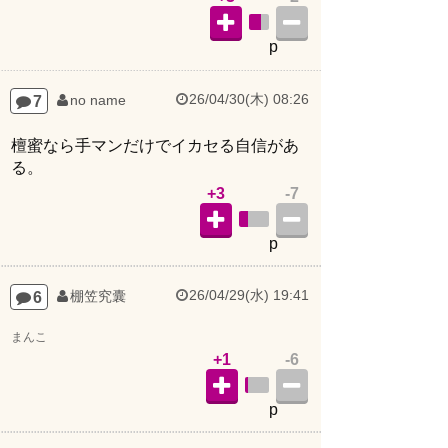
p
26/04/30(木) 08:26
7
no name
檀蜜なら手マンだけでイカセる自信があ
る。
+3
-7
p
26/04/29(水) 19:41
6
棚笠究囊
まんこ
+1
-6
p