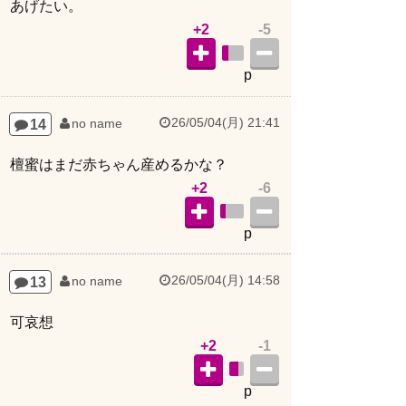
あげたい。
+2
-5
p
26/05/04(月) 21:41
14
no name
檀蜜はまだ赤ちゃん産めるかな？
+2
-6
p
26/05/04(月) 14:58
13
no name
可哀想
+2
-1
p