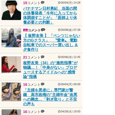
バナナマン日村勇紀 当面の間
の休養発表「今年に入ってから
体調崩すことが」「医師より休
養必要との判断」
PR
12
コメント
コメント
05/08(金) 07:28
【 板野友美 】 「ベンツじゃない
方のGクラス」 〝愛車〟 電動
自転車でのスーパー買い出し ＆
夕食作り
21
コメント
05/06(水) 12:45
板野友美（34）の“激怒指導”が
物議…！「中身がない」プロデ
ュースするアイドルへの“感情
論”指摘
16
コメント
05/04(月) 09:09
「主婦を悪者に」専門家が警
鐘 高市政権の“主婦年金”改悪
への懸念…「剥ぎ取り」と不安
の声も
16
コメント
04/28(火) 19:50
51歳・神田うの 別人のような