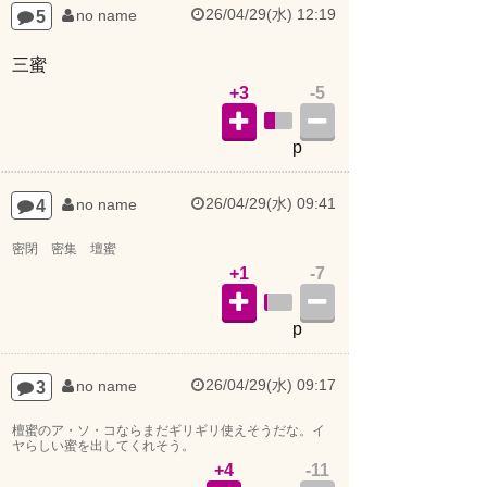
26/04/29(水) 12:19
5
no name
三蜜
+3
-5
p
26/04/29(水) 09:41
4
no name
密閉 密集 壇蜜
+1
-7
p
26/04/29(水) 09:17
3
no name
檀蜜のア・ソ・コならまだギリギリ使えそうだな。イ
ヤらしい蜜を出してくれそう。
+4
-11