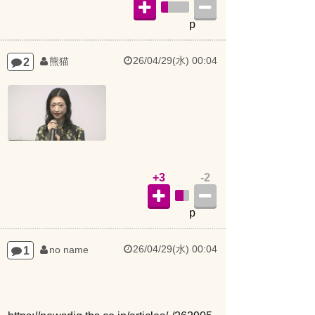
p
26/04/29(水) 00:04
2
熊猫
+3
-2
p
26/04/29(水) 00:04
1
no name
https://newsdig.tbs.co.jp/articles/-/262905