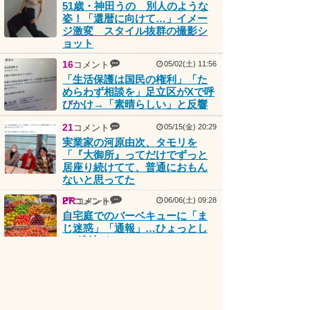
姿！「還暦に向けて…」イメー
ジ激変 スタイル抜群の撮影シ
ョット
16
コメント
05/02(土) 11:56
「生活保護は国民の権利」「た
めらわず相談を」足立区がXで呼
びかけ→「素晴らしい」と反響
21
コメント
05/15(金) 20:29
実業家の河原由次、タモリを
「『大御所』ってだけでずっと
居座り続けてて、普通におもん
ないと思ってた
PR
27
コメント
コメント
06/06(土) 09:28
自宅庭でのバーベキューに「ま
じ迷惑」「通報」…ひょっとし
て“違法”なの？
Today's poplar
14
コメント
08/09(日) 13:58
1rank
生活保護世帯でエアコンが壊れ
ても“購入費用”支給されず…