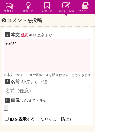
更新トピ
新着トピ
人気トピ
コメント投稿
マイページ
コメントを投稿
本文
必須
4000文字まで
※本文にサイトURLや画像URLを貼り付けることもできます
名前
8文字まで・任意
画像
5MBまで・任意
IDを表示する
（なりすまし防止）