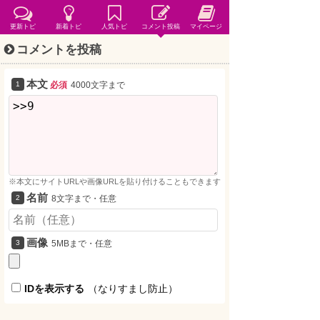
更新トピ
新着トピ
人気トピ
コメント投稿
マイページ
コメントを投稿
本文
必須
4000文字まで
※本文にサイトURLや画像URLを貼り付けることもできます
名前
8文字まで・任意
画像
5MBまで・任意
IDを表示する
（なりすまし防止）