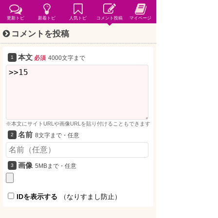
更新トピ
新着トピ
人気トピ
コメント投稿
マイページ
コメントを投稿
本文
必須
4000文字まで
※本文にサイトURLや画像URLを貼り付けることもできます
名前
8文字まで・任意
画像
5MBまで・任意
IDを表示する
（なりすまし防止）