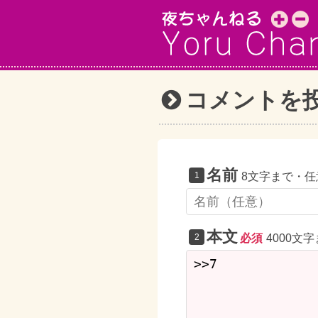
コメントを
名前
8文字まで・任
本文
必須
4000文