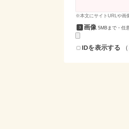
※本文にサイトURLや画
画像
5MBまで・任
IDを表示する
（