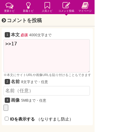
更新トピ
新着トピ
人気トピ
コメント投稿
マイページ
コメントを投稿
本文
必須
4000文字まで
※本文にサイトURLや画像URLを貼り付けることもできます
名前
8文字まで・任意
画像
5MBまで・任意
IDを表示する
（なりすまし防止）