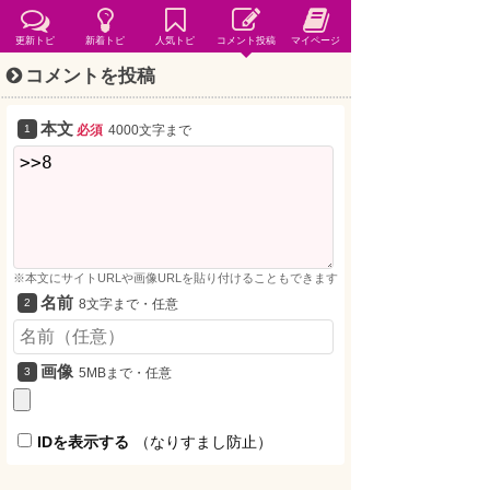
更新トピ
新着トピ
人気トピ
コメント投稿
マイページ
コメントを投稿
本文
必須
4000文字まで
※本文にサイトURLや画像URLを貼り付けることもできます
名前
8文字まで・任意
画像
5MBまで・任意
IDを表示する
（なりすまし防止）