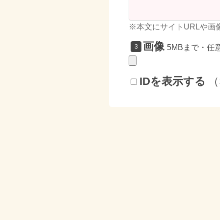
※本文にサイトURLや画
画像
5MBまで・任
IDを表示する
（