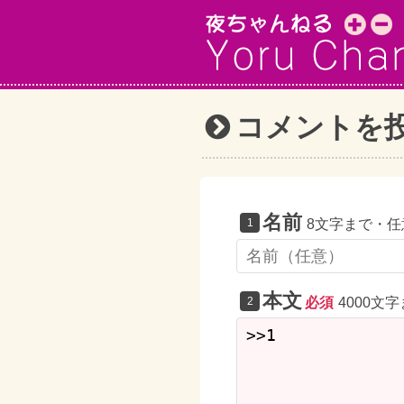
コメントを
名前
8文字まで・任
本文
必須
4000文