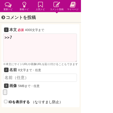
更新トピ
新着トピ
人気トピ
コメント投稿
マイページ
コメントを投稿
本文
必須
4000文字まで
※本文にサイトURLや画像URLを貼り付けることもできます
名前
8文字まで・任意
画像
5MBまで・任意
IDを表示する
（なりすまし防止）