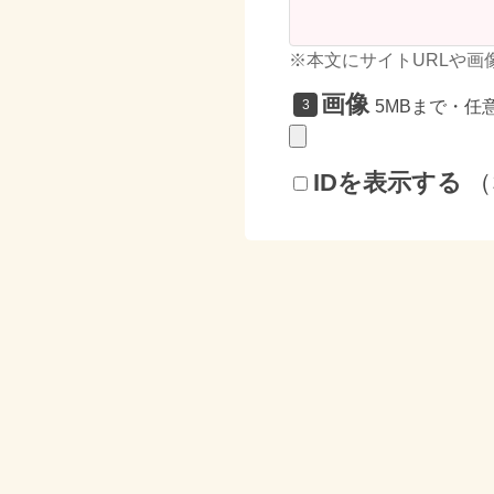
※本文にサイトURLや画
画像
5MBまで・任
IDを表示する
（