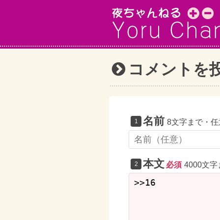
コメントを
名前
8文字まで・任
本文
必須
4000文