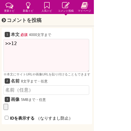
更新トピ
新着トピ
人気トピ
コメント投稿
マイページ
コメントを投稿
本文
必須
4000文字まで
※本文にサイトURLや画像URLを貼り付けることもできます
名前
8文字まで・任意
画像
5MBまで・任意
IDを表示する
（なりすまし防止）