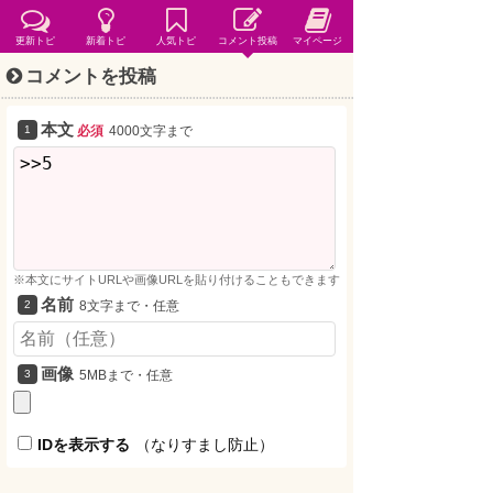
更新トピ
新着トピ
人気トピ
コメント投稿
マイページ
コメントを投稿
本文
必須
4000文字まで
※本文にサイトURLや画像URLを貼り付けることもできます
名前
8文字まで・任意
画像
5MBまで・任意
IDを表示する
（なりすまし防止）