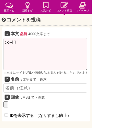
更新トピ
新着トピ
人気トピ
コメント投稿
マイページ
コメントを投稿
本文
必須
4000文字まで
※本文にサイトURLや画像URLを貼り付けることもできます
名前
8文字まで・任意
画像
5MBまで・任意
IDを表示する
（なりすまし防止）