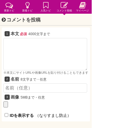
更新トピ
新着トピ
人気トピ
コメント投稿
マイページ
コメントを投稿
本文
必須
4000文字まで
※本文にサイトURLや画像URLを貼り付けることもできます
名前
8文字まで・任意
画像
5MBまで・任意
IDを表示する
（なりすまし防止）